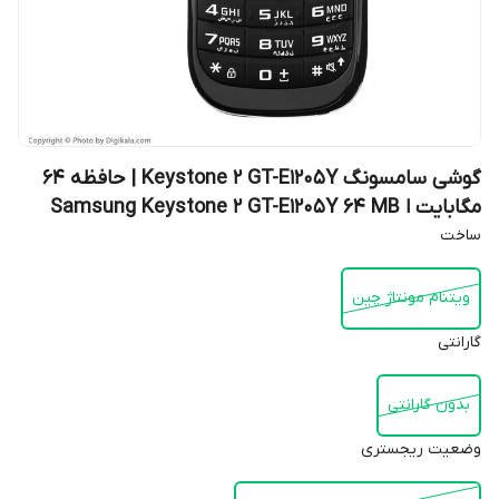
گوشی سامسونگ Keystone 2 GT-E1205Y | حافظه 64
مگابایت ا Samsung Keystone 2 GT-E1205Y 64 MB
ساخت
ویتنام مونتاژ چین
گارانتی
بدون گارانتی
وضعیت ریجستری