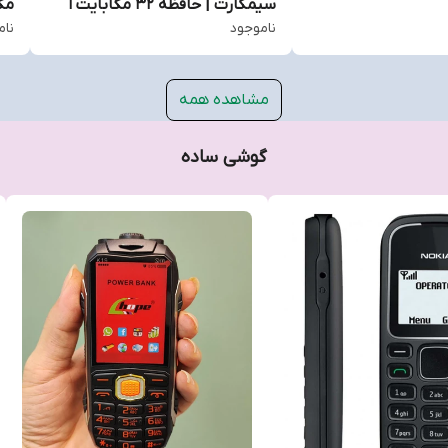
سیمکارت | حافظه ۳۲ مگابایت ا
مگ
ناموجود
نام
Hope k5000 | 32MB
مشاهده همه
گوشی ساده