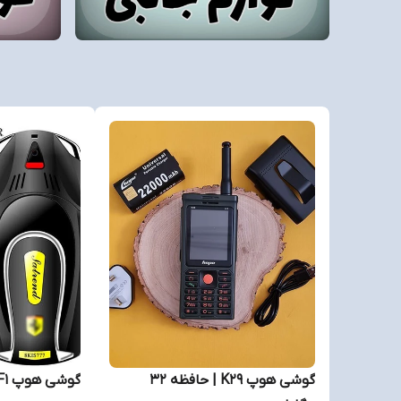
گوشی هوپ K29 | حافظه 32
گوشی هوپ F1