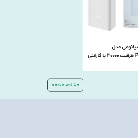
شیائومی مدل
PB3018ZM ظرفیت 30000 با گارانتی
تی /Xiaomi Power bank 3
30000mAh PB3018ZM (
مشاهده همه