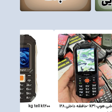
گوشی هوپ k31 -حافظه داخلی ۱۲۸
kg tell kt200