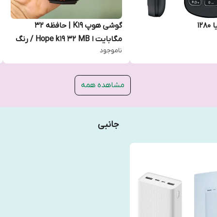
12
گوشی هوپ K19 | حافظه 32
مگابایت ا Hope k19 32 MB / رنگ
ناموجود
رندوم
مشاهده همه
جانبی