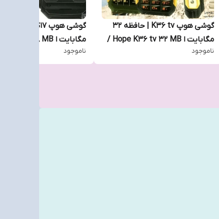
گوشی هوپ K36 tv | حافظه 32
گوشی هوپ S17 |
مگابایت ا Hope K36 tv 32 MB /
ناموجود
ناموجود
رنگ رندوم
رندوم