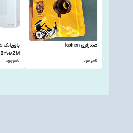
هندزفری fashion
پاوربانک 
ناموجود
ناموجود
شرک
high copy
)