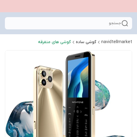
جستجو
navidtellmarket
گوشی ساده
گوشی های متفرقه