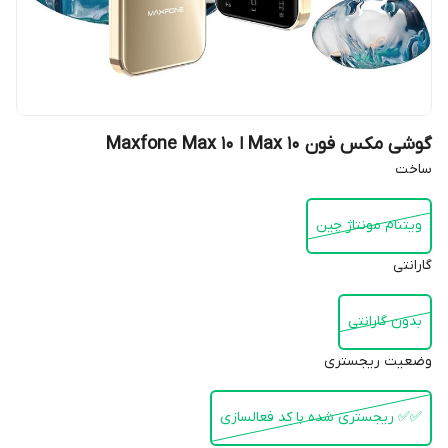
گوشی مکس فون Max 10 ا Maxfone Max 10
ساخت
ویتنام مونتاژ چین
گارانتی
بدون گارانتی
وضعیت ریجستری
✅️✅️ ریجستری شده با کد فعالسازی