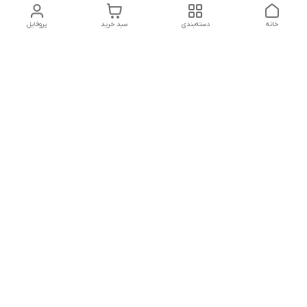
خانه
دسته‌بندی
سبد خرید
پروفایل
دسترسی سریع
تماس با ما
شنبه تا پنجشنبه از ساعت ۱۰ الی ۱۳ ___و_____۱۸ الی ۲۱
به جز ایام تعطیل
شماره تماس
09381736742