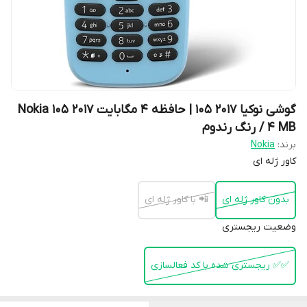
گوشی نوکیا 2017 105 | حافظه 4 مگابایت Nokia 105 2017
4 MB / رنگ رندوم
برند:
Nokia
کاور ژله ای
بدون کاور ژله ای
📲 با کاور ژله ای
وضعیت ریجستری
✅️✅️ ریجستری شده با کد فعالسازی