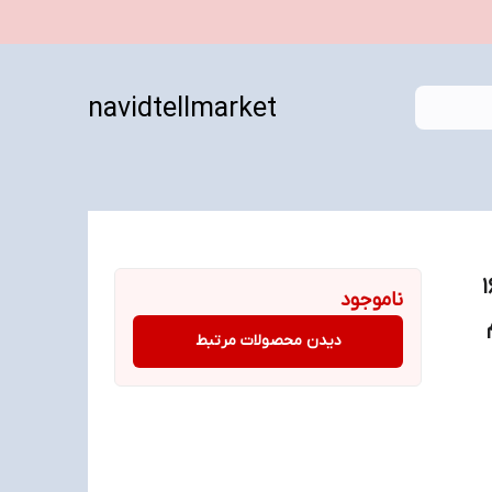
navidtellmarket
 حافظه 16 مگابایت رم ۱۶
ناموجود
دیدن محصولات مرتبط