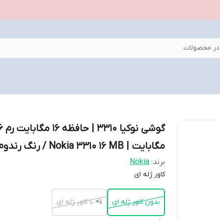
ر محصولات
گوشی نوکیا 3310 |
مگابایت | Nokia 3310 16 MB / رنگ رندوم
برند:
Nokia
کاور ژله ای
بدون کاور ژله ای
📲 با کاور ژله ای