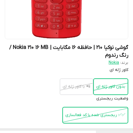
گوشی نوکیا 210 | حافظه 16 مگابایت | Nokia 210 16 MB /
رنگ رندوم
برند:
Nokia
کاور ژله ای
بدون کاور ژله ای
📲 با کاور ژله ای
وضعیت ریجستری
✅️✅️ ریجستری شده با کد فعالسازی