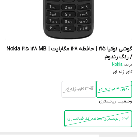
گوشی نوکیا 215 | حافظه 128 مگابایت | Nokia 215 128 MB
/ رنگ رندوم
برند:
Nokia
کاور ژله ای
بدون کاور ژله ای
📲 با کاور ژله ای
وضعیت ریجستری
✅️✅️ ریجستری شده با کد فعالسازی