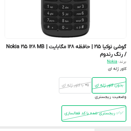
گوشی نوکیا 215 | حافظه 128 مگابایت | Nokia 215 128 MB
/ رنگ رندوم
برند:
Nokia
کاور ژله ای
بدون کاور ژله ای
📲 با کاور ژله ای
وضعیت ریجستری
✅️✅️ ریجستری شده با کد فعالسازی