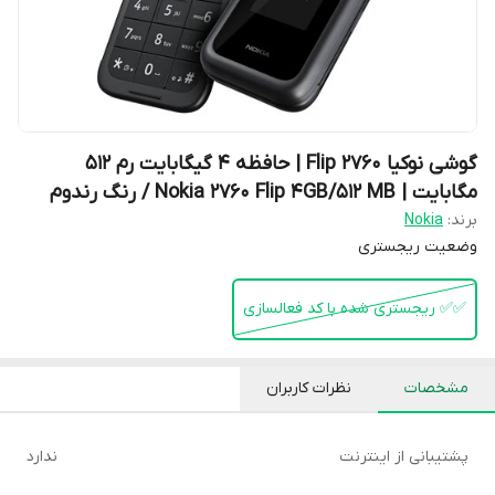
گوشی نوکیا 2760 Flip | حافظه 4 گیگابایت رم 512
مگابایت | Nokia 2760 Flip 4GB/512 MB / رنگ رندوم
برند:
Nokia
وضعیت ریجستری
✅️✅️ ریجستری شده با کد فعالسازی
مشخصات
نظرات کاربران
پشتیبانی از اینترنت
ندارد