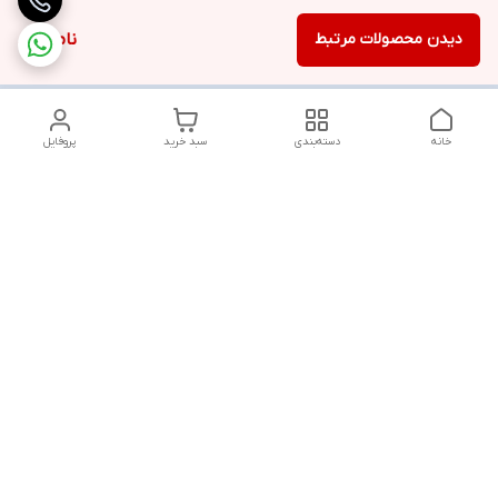
دیدن محصولات مرتبط
ناموجود
خانه
دسته‌بندی
سبد خرید
پروفایل
دسترسی سریع
تماس با ما
شنبه تا پنجشنبه از ساعت ۱۰ الی ۱۳ ___و_____۱۸ الی ۲۱
به جز ایام تعطیل
شماره تماس
09381736742