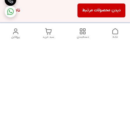
دیدن محصولات مرتبط
ناموجود
خانه
دسته‌بندی
سبد خرید
پروفایل
دسترسی سریع
تماس با ما
شنبه تا پنجشنبه از ساعت ۱۰ الی ۱۳ ___و_____۱۸ الی ۲۱
به جز ایام تعطیل
شماره تماس
09381736742