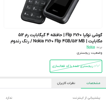
گوشی نوکیا 2760 Flip | حافظه 4 گیگابایت رم 512
مگابایت | Nokia 2760 Flip 4GB/512 MB / رنگ رندوم
برند:
Nokia
وضعیت ریجستری
✅️✅️ ریجستری شده با کد فعالسازی
مشخصات
نظرات کاربران
پشتیبانی از اینترنت
ندارد