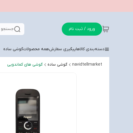
ورود / ثبت نام
جستجو د
دسته‌بندی کالاها
پیگیری سفارش
همه محصولات
گوشی ساده
navidtellmarket
گوشی ساده
گوشی های کماندویی