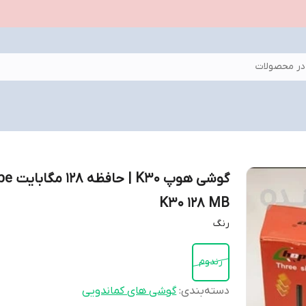
ر محصولات
گوشی هوپ K30 | 
K30 128 MB
رنگ
رندوم
دسته‌بندی
:
گوشی های کماندویی