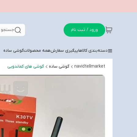
ورود / ثبت نام
جستجو د
دسته‌بندی کالاها
پیگیری سفارش
همه محصولات
گوشی ساده
navidtellmarket
گوشی ساده
گوشی های کماندویی