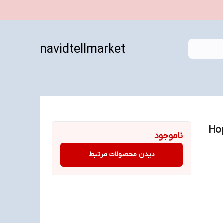
navidtellmarket
حافظه 128 مگابایت Hope
ناموجود
دیدن محصولات مرتبط