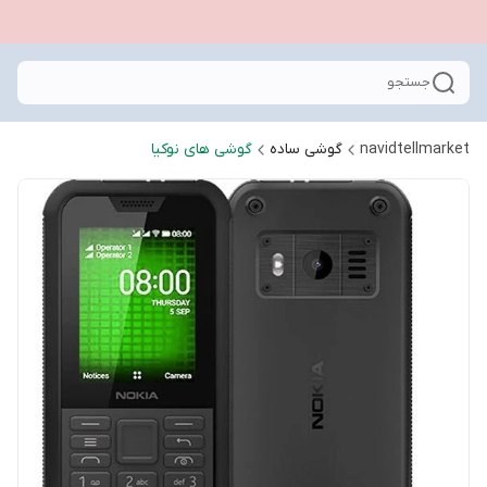
جستجو
navidtellmarket
گوشی ساده
گوشی های نوکیا