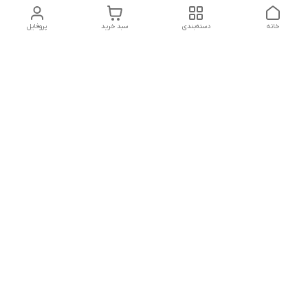
خانه
دسته‌بندی
سبد خرید
پروفایل
دسترسی سریع
تماس با ما
شنبه تا پنجشنبه از ساعت ۱۰ الی ۱۳ ___و_____۱۸ الی ۲۱
به جز ایام تعطیل
شماره تماس
09381736742