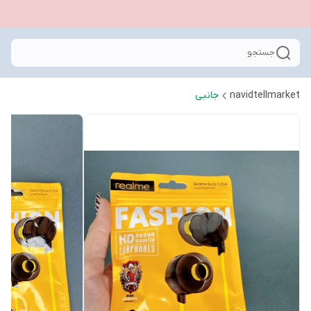
جستجو
navidtellmarket
جانبی