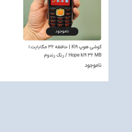
ناموجود
گوشی هوپ K19 | حافظه 32 مگابایت ا
Hope k19 32 MB / رنگ رندوم
ناموجود