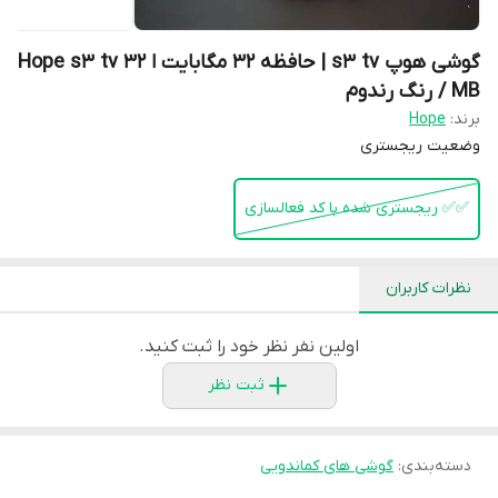
گوشی هوپ s3 tv | حافظه 32 مگابایت ا Hope s3 tv 32
MB / رنگ رندوم
برند:
Hope
وضعیت ریجستری
✅️✅️ ریجستری شده با کد فعالسازی
نظرات کاربران
اولین نفر نظر خود را ثبت کنید.
ثبت نظر
دسته‌بندی
:
گوشی های کماندویی