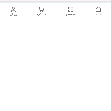
خانه
دسته‌بندی
سبد خرید
پروفایل
دسترسی سریع
تماس با ما
شنبه تا پنجشنبه از ساعت ۱۰ الی ۱۳ ___و_____۱۸ الی ۲۱
به جز ایام تعطیل
شماره تماس
09381736742