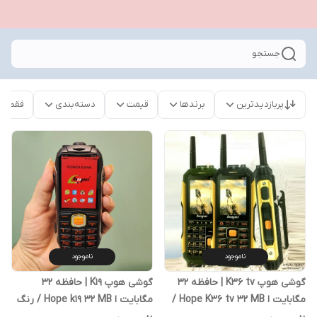
جستجو
پربازدیدترین
برندها
قیمت
دسته‌بندی
فقط م
ناموجود
ناموجود
گوشی هوپ K36 tv | حافظه 32
گوشی هوپ K19 | حافظه 32
مگابایت ا Hope K36 tv 32 MB /
مگابایت ا Hope k19 32 MB / رنگ
رنگ رندوم
رندوم