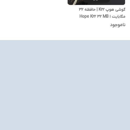
گوشی هوپ K22 | حافظه 32
مگابایت ا Hope K22 32 MB
ناموجود