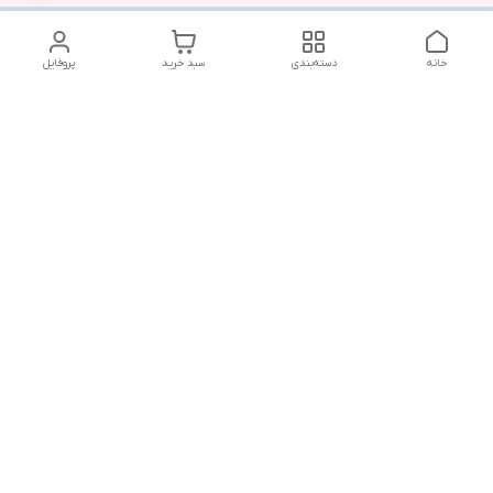
خانه
دسته‌بندی
سبد خرید
پروفایل
دسترسی سریع
تماس با ما
شنبه تا پنجشنبه از ساعت ۱۰ الی ۱۳ ___و_____۱۸ الی ۲۱
به جز ایام تعطیل
شماره تماس
09381736742