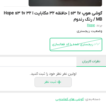
گوشی هوپ s3 tv | حافظه 32 مگابایت ا Hope s3 tv 32
MB / رنگ رندوم
برند:
Hope
وضعیت ریجستری
✅️✅️ ریجستری شده با کد فعالسازی
نظرات کاربران
اولین نفر نظر خود را ثبت کنید.
ثبت نظر
دسته‌بندی
:
گوشی های کماندویی