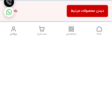
دیدن محصولات مرتبط
ناموجود
خانه
دسته‌بندی
سبد خرید
پروفایل
دسترسی سریع
تماس با ما
شنبه تا پنجشنبه از ساعت ۱۰ الی ۱۳ ___و_____۱۸ الی ۲۱
به جز ایام تعطیل
شماره تماس
09381736742