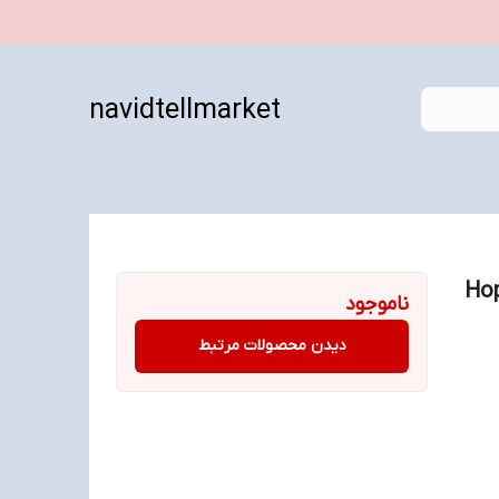
navidtellmarket
 حافظه 32 مگابایت ا Hope
ناموجود
دیدن محصولات مرتبط