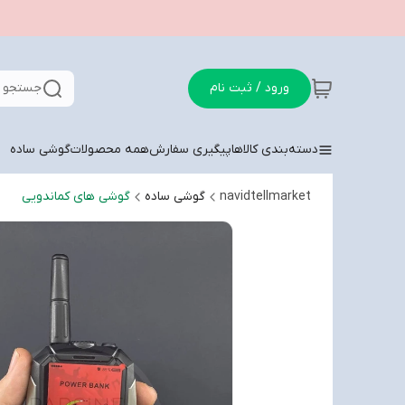
ورود / ثبت نام
جستجو د
دسته‌بندی کالاها
پیگیری سفارش
همه محصولات
گوشی ساده
navidtellmarket
گوشی ساده
گوشی های کماندویی