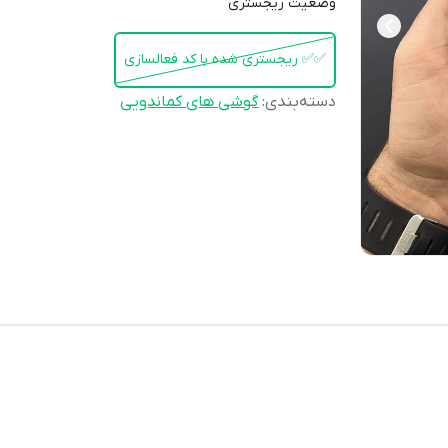
وضعیت ریجستری
✅️✅️ ریجستری شده با کد فعالسازی
دسته‌بندی
:
گوشی های کماندویی