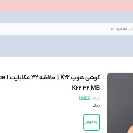
ر محصولات
گوشی هوپ K22 |
K22 32 MB
برند:
Hope
رنگ
رندوم