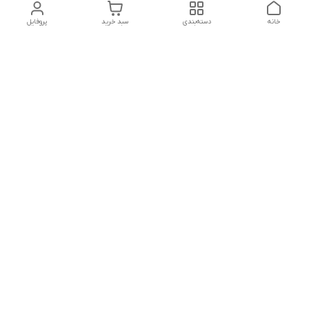
خانه
دسته‌بندی
سبد خرید
پروفایل
دسترسی سریع
تماس با ما
شنبه تا پنجشنبه از ساعت ۱۰ الی ۱۳ ___و_____۱۸ الی ۲۱
به جز ایام تعطیل
شماره تماس
09381736742