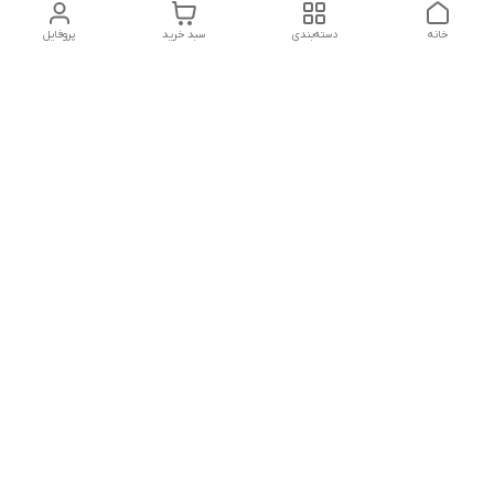
خانه
دسته‌بندی
سبد خرید
پروفایل
دسترسی سریع
تماس با ما
شنبه تا پنجشنبه از ساعت ۱۰ الی ۱۳ ___و_____۱۸ الی ۲۱
به جز ایام تعطیل
شماره تماس
09381736742